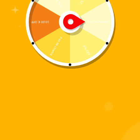
-
50%
-
53%
19,99
€
329,00
€
39,99
€
699,00
€
Nos catégories
Informations