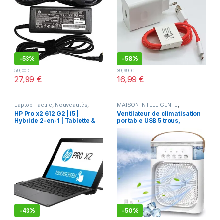
-
53%
-
58%
59,00
€
39,99
€
27,99
€
16,99
€
Laptop Tactile
,
Nouveautés
,
MAISON INTELLIGENTE
,
Offres spéciales
,
Ordinateurs
Meilleures ventes
,
Nouveautés
HP Pro x2 612 G2 | i5 |
Ventilateur de climatisation
HP
,
ORDINATEURS PORTABLES
,
Hybride 2-en-1 | Tablette &
portable USB 5 trous,
Ordinateurs portables
d’occasion
PC 12″ – Reconditionné
humidificateur à brume
d’eau, lumière LED nocturne,
ventilateur de bureau 2026
-
43%
-
50%