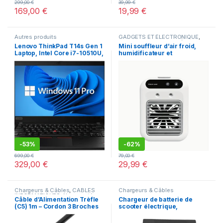
299,00
€
39,99
€
169,00
€
19,99
€
Autres produits
GADGETS ET ÉLECTRONIQUE
,
GADGETS INNOVANTS (MINI
Lenovo ThinkPad T14s Gen 1
Mini souffleur d’air froid,
PROJECTEURS, OBJETS
Laptop, Intel Core i7-10510U,
humidificateur et
CONNECTÉS)
,
Meilleures ventes
,
Nouveautés
14″ FHD (1920 x 1080), 16GB
refroidisseur de bureau,
RAM, 512GB SSD
petit ventilateur froid sans
pales, avec batterie lithium
rechargeable de 1800 mAh,
fonction de pulvérisation.
-
53%
-
62%
699,00
€
79,00
€
329,00
€
29,99
€
Chargeurs & Câbles
,
CÂBLES
Chargeurs & Câbles
INFORMATIQUES
,
Nouveautés
,
Câble d’Alimentation Trèfle
Chargeur de batterie de
Offres spéciales
(C5) 1m – Cordon 3 Broches
scooter électrique,
pour Chargeur PC Portable
adaptateur de charge avec
(Dell, HP, Lenovo, ASUS), TV
indicateur LED,