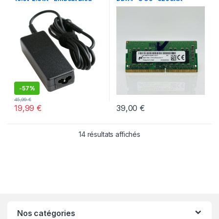
4.5×3.0mm + Câble Secteur –
Micron – Pour PC Portable
Neuf
-
57%
45,99
€
19,99
€
39,00
€
Trié par popularité
14 résultats affichés
Nos catégories