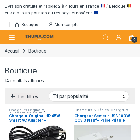
Passer à la navigation
Aller au contenu
Livraison gratuite et rapide: 2 à 4 jours en France
/ Belgique
,
et 3 à 8 jours pour les autres pays européens
Boutique
Mon compte
Open
0
Accueil
Boutique
Boutique
Trié par popularité
14 résultats affichés
Les filtres
Chargeurs Originaux
,
Chargeurs & Câbles
,
Chargeurs
CHARGEURS POUR
téléphone
Chargeur Original HP 45W
Chargeur Secteur USB 100W
ORDINATEURS
Smart AC Adapter –
QC3.0 Neuf – Prise Pliable
Adaptateur Secteur avec
Câble d’Alimentation