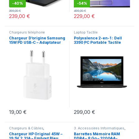
-
40%
-
54%
399,00
€
499,00
€
239,00
€
229,00
€
Chargeurs téléphone
Laptop Tactile
Chargeur D’origine Samsung
Polyvalence 2-en-1 : Dell
15W PD USB-C – Adaptateur
3390 PC Portable Tactile
Secteur Charge Rapide avec
360°Étudiants & Familles :
Câble USB-C vers USB-C
Dell 3390 PC 2-en-1 Rapide
(1m) – Blanc
TactileCharnière 360° : Dell
3390 PC 2-en-1 pour travail
nomade
19,00
€
299,00
€
Chargeurs & Câbles
,
3. Accessoires Informatiques
,
Déstockage
,
Promotions
Déstockage
,
Offres spéciales
Chargeur HP Original 45W –
Barrettes Mémoire RAM
19.5V 2.31A – Embout Bleu
DDR4 – 8 Go – 3200AA-