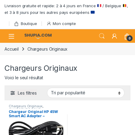
Passer à la navigation
Aller au contenu
Livraison gratuite et rapide: 2 à 4 jours en France
/ Belgique
,
et 3 à 8 jours pour les autres pays européens
Boutique
Mon compte
Open
0
Accueil
Chargeurs Originaux
Chargeurs Originaux
Voici le seul résultat
Les filtres
Chargeurs Originaux
,
CHARGEURS POUR
Chargeur Original HP 45W
ORDINATEURS
Smart AC Adapter –
Adaptateur Secteur avec
Câble d’Alimentation