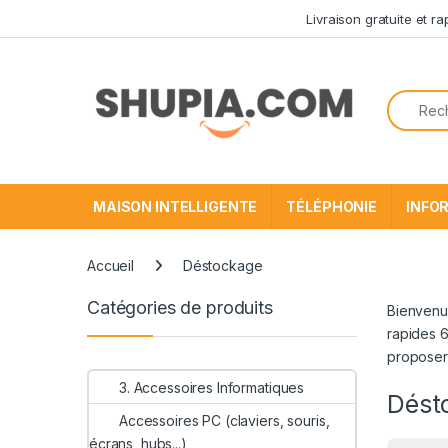
Passer à la navigation
Aller au contenu
Livraison gratuite et r
Recherc
MAISON INTELLIGENTE
TÉLÉPHONIE
INFO
Accueil
Déstockage
Catégories de produits
Bienvenue
rapides 6
proposer 
3. Accessoires Informatiques
Dést
Accessoires PC (claviers, souris,
écrans, hubs...)