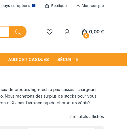
res pays européens
Boutique
Mon compte
My Account
0,00
€
0
AUDIO ET CASQUES
SÉCURITÉ
ix de produits high-tech à prix cassés : chargeurs
ro. Nous rachetons des surplus de stocks pour vous
 et Xiaomi. Livraison rapide et produits vérifiés.
Trié par popu
2 résultats affichés