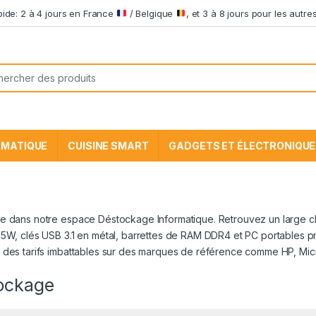
apide: 2 à 4 jours en France
/ Belgique
, et 3 à 8 jours pour les aut
he pour:
RMATIQUE
CUISINE SMART
GADGETS ET ÉLECTRONIQUE
 dans notre espace Déstockage Informatique. Retrouvez un large cho
5W, clés USB 3.1 en métal, barrettes de RAM DDR4 et PC portables p
des tarifs imbattables sur des marques de référence comme HP, Micron
ockage