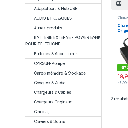
Adaptateurs & Hub USB
Charg
AUDIO ET CASQUES
Désto
Promo
Char
Autres produits
Origi
19.5V
BATTERIE EXTERNE - POWER BANK
Embo
POUR TELEPHONE
4.5×
Câble
Batteries & Accessoires
Neuf
CARSUN-Pompe
-
57
Cartes mémoire & Stockage
19,
Casques & Audio
45,99
Chargeurs & Câbles
2 résultat
Chargeurs Originaux
Cinema,
Claviers & Souris