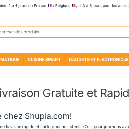
apide: 2 à 4 jours en France
/ Belgique
, et 3 à 8 jours pour les aut
he pour:
RMATIQUE
CUISINE SMART
GADGETS ET ÉLECTRONIQUE
ivraison Gratuite et Rapi
de chez Shupia.com!
 livraison rapide et fiable pour nos clients. C’est pourquoi nous avon