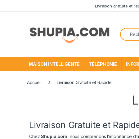
Passer à la navigation
Aller au contenu
Livraison gratuite et r
Recherc
MAISON INTELLIGENTE
TÉLÉPHONIE
INFO
Accueil
Livraison Gratuite et Rapide
L
Livraison Gratuite et Rapi
Chez
Shupia.com
, nous comprenons l’importance d’une