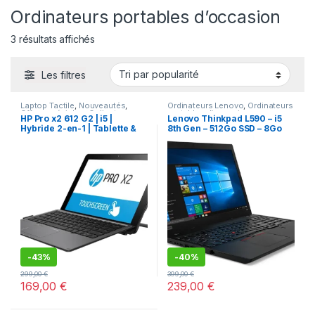
Ordinateurs portables d’occasion
Trié par popularité
3 résultats affichés
Les filtres
Laptop Tactile
,
Nouveautés
,
Ordinateurs Lenovo
,
Ordinateurs
Offres spéciales
,
Ordinateurs
portables d’occasion
HP Pro x2 612 G2 | i5 |
Lenovo Thinkpad L590 – i5
HP
,
ORDINATEURS PORTABLES
,
Hybride 2-en-1 | Tablette &
8th Gen – 512Go SSD – 8Go
Ordinateurs portables
d’occasion
PC 12″ – Reconditionné
Ram
-
43%
-
40%
299,00
€
399,00
€
169,00
€
239,00
€