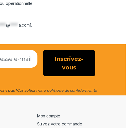
 ou opérationnelle.
****
@
****
ia.com
].
ns pas ! Consultez notre
politique de confidentialité
Mon compte
Suivez votre commande