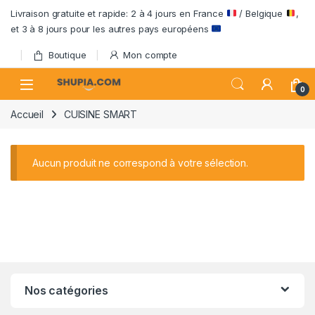
Passer à la navigation
Aller au contenu
Livraison gratuite et rapide: 2 à 4 jours en France
/ Belgique
,
et 3 à 8 jours pour les autres pays européens
Boutique
Mon compte
Open
0
Accueil
CUISINE SMART
Aucun produit ne correspond à votre sélection.
Nos catégories