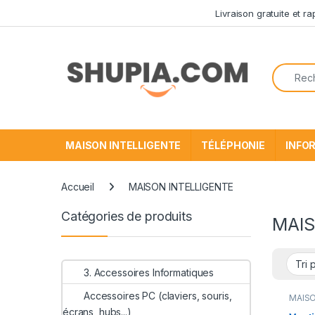
Passer à la navigation
Aller au contenu
Livraison gratuite et r
Recherc
MAISON INTELLIGENTE
TÉLÉPHONIE
INFO
Accueil
MAISON INTELLIGENTE
Catégories de produits
MAIS
3. Accessoires Informatiques
Accessoires PC (claviers, souris,
MAIS
INTEL
écrans, hubs...)
Meille