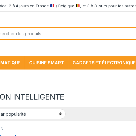
apide: 2 à 4 jours en France
/ Belgique
, et 3 à 8 jours pour les aut
he pour:
RMATIQUE
CUISINE SMART
GADGETS ET ÉLECTRONIQUE
ON INTELLIGENTE
ON
LIGENTE
,
ures ventes
,