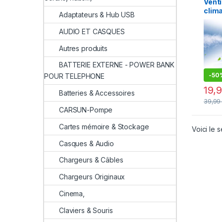
Venti
Nouve
clima
Adaptateurs & Hub USB
port
trous
AUDIO ET CASQUES
humid
brum
Autres produits
lumi
noct
BATTERIE EXTERNE - POWER BANK
venti
-
50
POUR TELEPHONE
bure
19,
Batteries & Accessoires
39,9
CARSUN-Pompe
Cartes mémoire & Stockage
Voici le s
Casques & Audio
Chargeurs & Câbles
Chargeurs Originaux
Cinema,
Claviers & Souris