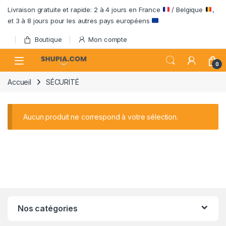
Passer à la navigation
Aller au contenu
Livraison gratuite et rapide: 2 à 4 jours en France
/ Belgique
,
et 3 à 8 jours pour les autres pays européens
Boutique
Mon compte
Open
0
Accueil
SÉCURITÉ
Aucun produit ne correspond à votre sélection.
Nos catégories