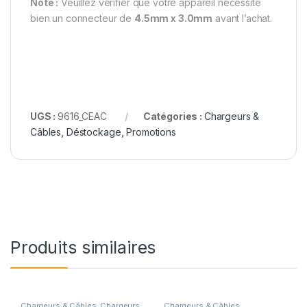
Note :
Veuillez vérifier que votre appareil nécessite
bien un connecteur de
4.5mm x 3.0mm
avant l’achat.
UGS :
9616_CEAC
Catégories :
Chargeurs &
Câbles
,
Déstockage
,
Promotions
Produits similaires
Chargeurs & Câbles
,
Chargeurs
Chargeurs & Câbles