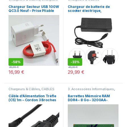
téléphone
Chargeur Secteur USB 100W
Chargeur de batterie de
QC3.0 Neuf – Prise Pliable
scooter électrique,
adaptateur de charge avec
indicateur LED,
remplacement pour Xiaomi
M365 Ninebot l’s ltS3,
pipeline 42V
-
58%
-
33%
39,99
€
45,00
€
16,99
€
29,99
€
Chargeurs & Câbles
,
CÂBLES
3. Accessoires Informatiques
,
INFORMATIQUES
,
Nouveautés
,
Déstockage
,
Offres spéciales
Offres spéciales
Câble d’Alimentation Trèfle
Barrettes Mémoire RAM
(C5) 1m – Cordon 3 Broches
DDR4 – 8 Go – 3200AA-
pour Chargeur PC Portable
Micron – Pour PC Portable
(Dell, HP, Lenovo, ASUS), TV
et Écran