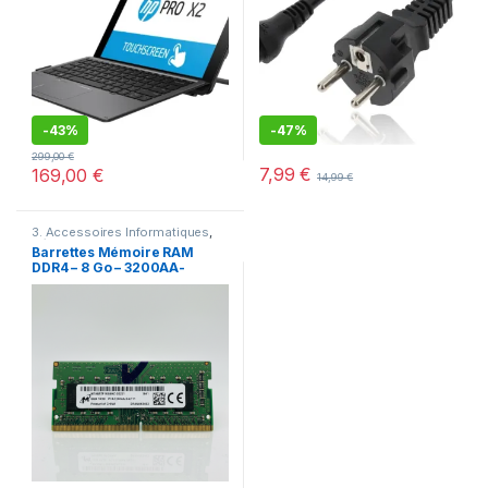
-
43%
-
47%
299,00
€
7,99
€
169,00
€
14,99
€
3. Accessoires Informatiques
,
Déstockage
,
Offres spéciales
Barrettes Mémoire RAM
DDR4 – 8 Go – 3200AA-
Micron – Pour PC Portable