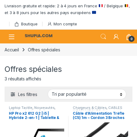
Passer à la navigation
Aller au contenu
Livraison gratuite et rapide: 2 à 4 jours en France
/ Belgique
,
et 3 à 8 jours pour les autres pays européens
Boutique
Mon compte
Open
0
Accueil
Offres spéciales
Offres spéciales
Trié par popularité
3 résultats affichés
Les filtres
Laptop Tactile
,
Nouveautés
,
Chargeurs & Câbles
,
CÂBLES
Offres spéciales
,
Ordinateurs
INFORMATIQUES
,
Nouveautés
,
HP Pro x2 612 G2 | i5 |
Câble d’Alimentation Trèfle
HP
,
ORDINATEURS PORTABLES
,
Offres spéciales
Hybride 2-en-1 | Tablette &
(C5) 1m – Cordon 3 Broches
Ordinateurs portables
d’occasion
PC 12″ – Reconditionné
pour Chargeur PC Portable
(Dell, HP, Lenovo, ASUS), TV
et Écran