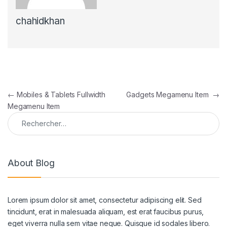
chahidkhan
Navigation de l’article
←
Mobiles & Tablets Fullwidth
Gadgets Megamenu Item
→
Megamenu Item
Rechercher :
About Blog
Lorem ipsum dolor sit amet, consectetur adipiscing elit. Sed
tincidunt, erat in malesuada aliquam, est erat faucibus purus,
eget viverra nulla sem vitae neque. Quisque id sodales libero.