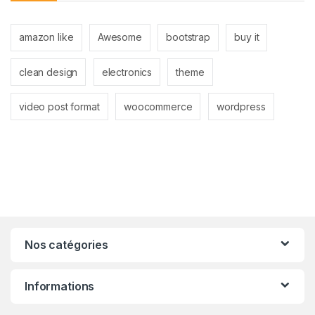
amazon like
Awesome
bootstrap
buy it
clean design
electronics
theme
video post format
woocommerce
wordpress
Nos catégories
Informations