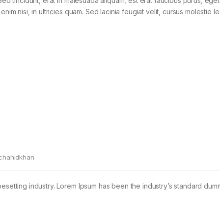
Sed tincidunt, erat in malesuada aliquam, est erat faucibus purus, eget
im nisi, in ultricies quam. Sed lacinia feugiat velit, cursus molestie le
chahidkhan
pesetting industry. Lorem Ipsum has been the industry’s standard dum