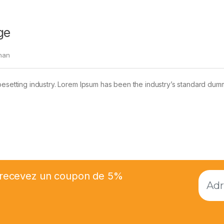
ge
han
pesetting industry. Lorem Ipsum has been the industry’s standard dum
et recevez un coupon de 5%