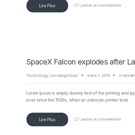
Lire Plus
Laisser un commentaire
SpaceX Falcon explodes after L
Technology
,
Uncategorized
mars 1, 2016
chahidk
Lorem Ipsum is simply dummy text of the printing and ty
ever since the 1500s, when an unknown printer took
Lire Plus
Laisser un commentaire