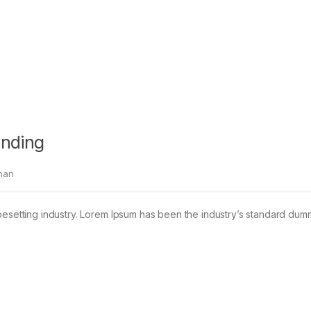
anding
han
pesetting industry. Lorem Ipsum has been the industry’s standard dum