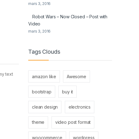
mars 3, 2016
Robot Wars – Now Closed – Post with
Video
mars 3, 2016
Tags Clouds
my text
amazon like
Awesome
bootstrap
buy it
clean design
electronics
theme
video post format
woocommerce
wordpress