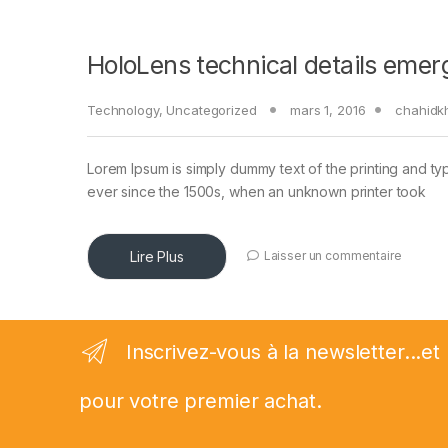
HoloLens technical details emer
Technology
,
Uncategorized
mars 1, 2016
chahidk
Lorem Ipsum is simply dummy text of the printing and ty
ever since the 1500s, when an unknown printer took
Lire Plus
Laisser un commentaire
Inscrivez-vous à la newsletter...
pour votre premier achat.