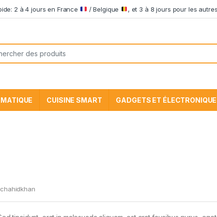
apide: 2 à 4 jours en France
/ Belgique
, et 3 à 8 jours pour les aut
he pour:
RMATIQUE
CUISINE SMART
GADGETS ET ÉLECTRONIQUE
chahidkhan