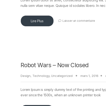
Lorem ipsum dolor sit amet, consectetur adipiscing elit. 
nulla sem vitae neque. Quisque id sodales libero. In nec en
Lire Plus
Laisser un commentaire
Robot Wars – Now Closed
Design
,
Technology
,
Uncategorized
mars 1, 2016
Lorem Ipsum is simply dummy text of the printing and ty
ever since the 1500s, when an unknown printer took