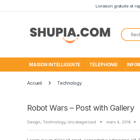
Passer à la navigation
Aller au contenu
Livraison gratuite et r
Recherc
MAISON INTELLIGENTE
TÉLÉPHONIE
INFO
Accueil
Technology
Robot Wars – Post with Gallery
Design
,
Technology
,
Uncategorized
mars 4, 2016