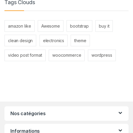
Tags Clouds
amazon like
Awesome
bootstrap
buy it
clean design
electronics
theme
video post format
woocommerce
wordpress
Nos catégories
Informations