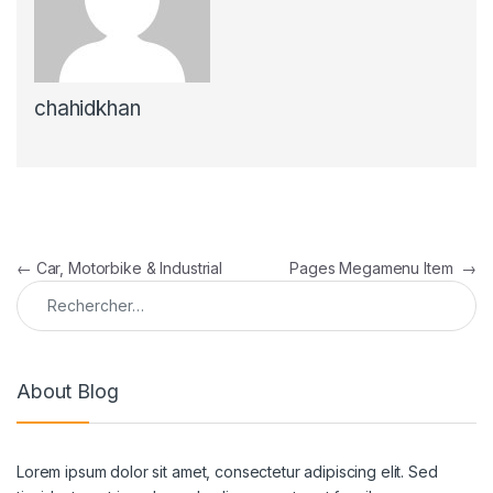
chahidkhan
Navigation de l’article
←
Car, Motorbike & Industrial
Pages Megamenu Item
→
Rechercher :
About Blog
Lorem ipsum dolor sit amet, consectetur adipiscing elit. Sed