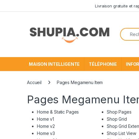
Passer à la navigation
Aller au contenu
Livraison gratuite et r
Recherc
MAISON INTELLIGENTE
TÉLÉPHONIE
INFO
Accueil
Pages Megamenu Item
Pages Megamenu It
Home & Static Pages
Shop Pages
Home v1
Shop Grid
Home v2
Shop Grid Exte
Home v3
Shop List View