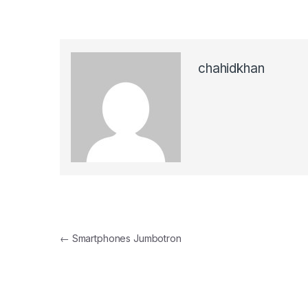
chahidkhan
Navigation de l’article
←
Smartphones Jumbotron