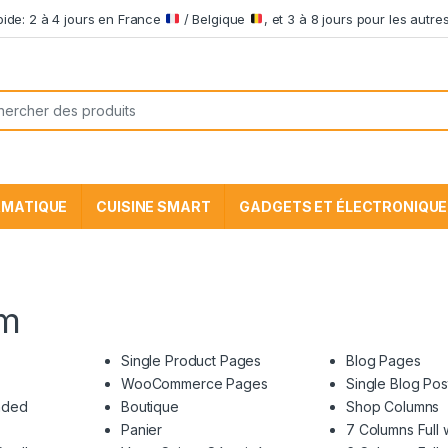
apide: 2 à 4 jours en France
/ Belgique
, et 3 à 8 jours pour les aut
he pour:
RMATIQUE
CUISINE SMART
GADGETS ET ÉLECTRONIQUE
em
Single Product Pages
Blog Pages
WooCommerce Pages
Single Blog Pos
nded
Boutique
Shop Columns
Panier
7 Columns Full 