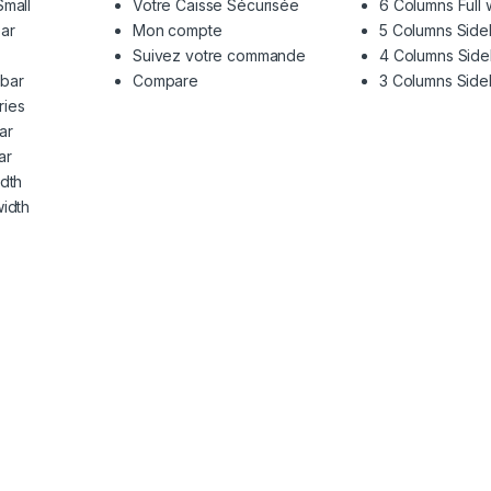
Small
Votre Caisse Sécurisée
6 Columns Full 
ar
Mon compte
5 Columns Side
Suivez votre commande
4 Columns Side
ebar
Compare
3 Columns Side
ries
ar
ar
idth
width