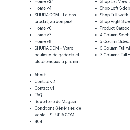
Home v3.1
Shop List View 
Home v4
Shop Left Sideb
SHUPIA.COM – Le bon
Shop Full width
produit, au bon prix!
Shop Right Sid
Home v6
Product Catego
Home v7
4 Column Sideb
Home v8
5 Column Sideb
SHUPIA.COM – Votre
6 Column Full w
boutique de gadgets et
7 Columns Full 
électroniques à prix mini
!
About
Contact v2
Contact v1
FAQ
Répertoire du Magasin
Conditions Générales de
Vente – SHUPIA.COM
404