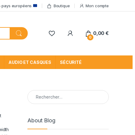
res pays européens
Boutique
Mon compte
My Account
0,00
€
0
AUDIO ET CASQUES
SÉCURITÉ
Rechercher :
t
About Blog
width