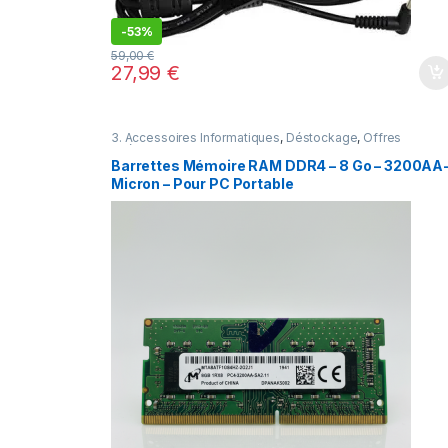
-
53%
59,00
€
27,99
€
3. Accessoires Informatiques
,
Déstockage
,
Offres
spéciales
Barrettes Mémoire RAM DDR4 – 8 Go – 3200AA
Micron – Pour PC Portable