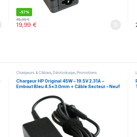
-
57%
45,99
€
19,99
€
Chargeurs & Câbles
,
Déstockage
,
Promotions
-
Chargeur HP Original 45W – 19.5V 2.31A –
Embout Bleu 4.5×3.0mm + Câble Secteur – Neuf