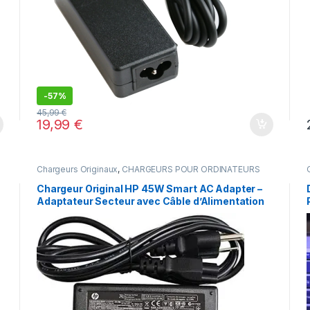
-
57%
45,99
€
19,99
€
Chargeurs Originaux
,
CHARGEURS POUR ORDINATEURS
Chargeur Original HP 45W Smart AC Adapter –
Adaptateur Secteur avec Câble d’Alimentation