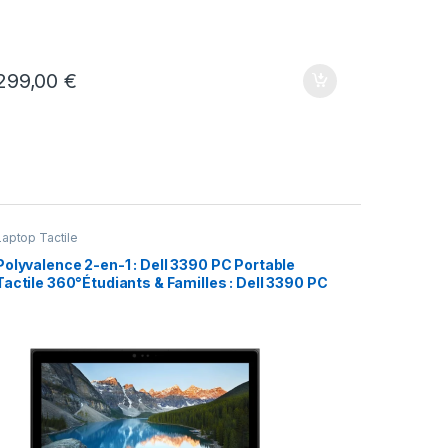
299,00
€
Laptop Tactile
Polyvalence 2-en-1 : Dell 3390 PC Portable
Tactile 360°Étudiants & Familles : Dell 3390 PC
2-en-1 Rapide TactileCharnière 360° : Dell 3390
PC 2-en-1 pour travail nomade