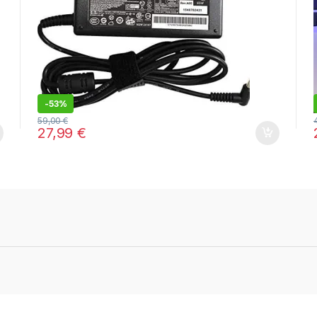
-
53%
59,00
€
27,99
€