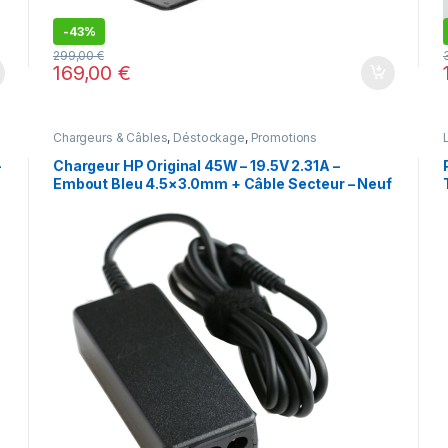
-
43%
299,00
€
169,00
€
Chargeurs & Câbles
,
Déstockage
,
Promotions
-
Chargeur HP Original 45W – 19.5V 2.31A –
Embout Bleu 4.5×3.0mm + Câble Secteur – Neuf