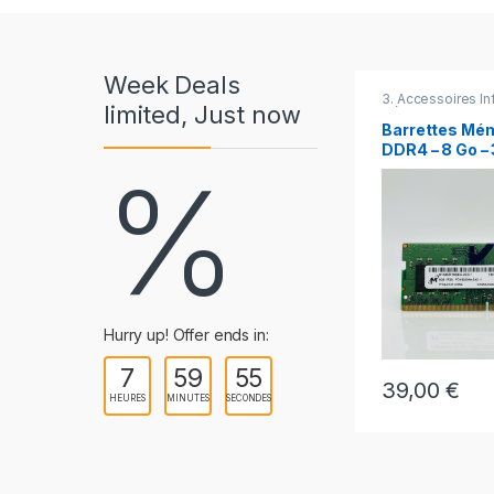
Week Deals
3. Accessoires I
limited, Just now
Déstockage
,
Off
spéciales
Barrettes Mé
DDR4 – 8 Go 
%
Micron – Pour
Portable
Hurry up! Offer ends in:
7
59
53
39,00
€
HEURES
MINUTES
SECONDES