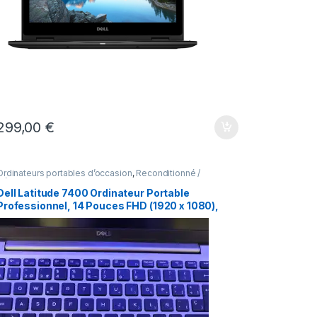
299,00
€
Ordinateurs portables d’occasion
,
Reconditionné /
Déstockage
Dell Latitude 7400 Ordinateur Portable
Professionnel, 14 Pouces FHD (1920 x 1080), ‌
Intel Core i7-8565U, 8 Go de RAM, 256 Go SSD,
CAM, Windows 11 Pro (reconditionné)