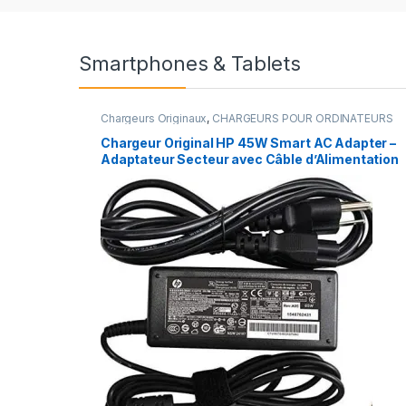
Smartphones & Tablets
Chargeurs Originaux
,
CHARGEURS POUR ORDINATEURS
Chargeur Original HP 45W Smart AC Adapter –
Adaptateur Secteur avec Câble d’Alimentation