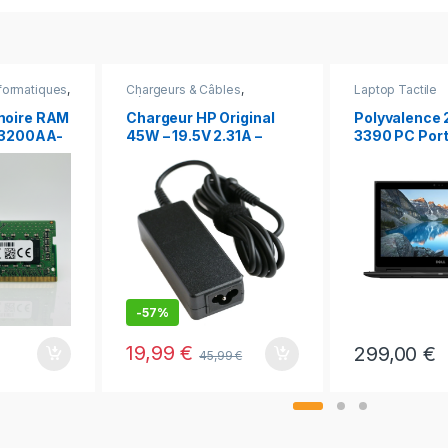
nformatiques
,
Chargeurs & Câbles
,
Laptop Tactile
res
Déstockage
,
Promotions
moire RAM
Chargeur HP Original
Polyvalence 2
– 3200AA-
45W – 19.5V 2.31A –
3390 PC Port
 PC
Embout Bleu
Tactile 360°
4.5×3.0mm + Câble
Familles : De
Secteur – Neuf
2-en-1 Rapid
TactileCharni
Dell 3390 PC
pour travail
-
57%
19,99
€
299,00
€
45,99
€