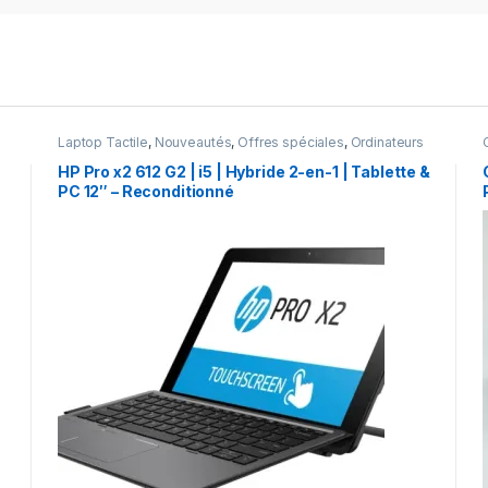
Laptop Tactile
,
Nouveautés
,
Offres spéciales
,
Ordinateurs
HP
,
ORDINATEURS PORTABLES
,
Ordinateurs portables
d’occasion
HP Pro x2 612 G2 | i5 | Hybride 2-en-1 | Tablette &
PC 12″ – Reconditionné