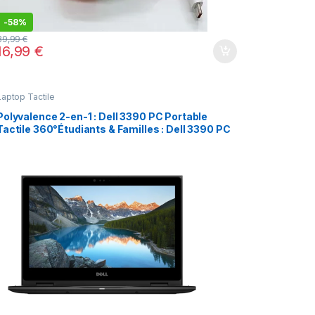
-
58%
39,99
€
16,99
€
Laptop Tactile
Polyvalence 2-en-1 : Dell 3390 PC Portable
Tactile 360°Étudiants & Familles : Dell 3390 PC
2-en-1 Rapide TactileCharnière 360° : Dell 3390
PC 2-en-1 pour travail nomade