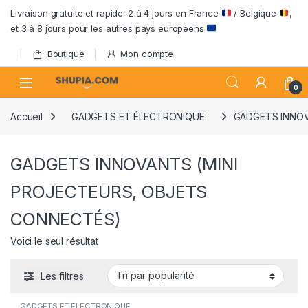
Passer à la navigation
Aller au contenu
Livraison gratuite et rapide: 2 à 4 jours en France
/ Belgique
,
et 3 à 8 jours pour les autres pays européens
Boutique
Mon compte
Open
0
Accueil
GADGETS ET ÉLECTRONIQUE
GADGETS INNOV
GADGETS INNOVANTS (MINI
PROJECTEURS, OBJETS
CONNECTÉS)
Voici le seul résultat
Les filtres
GADGETS ET ÉLECTRONIQUE
,