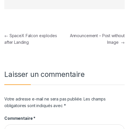
Navigation de l’article
←
SpaceX Falcon explodes
Announcement – Post without
after Landing
Image
→
Laisser un commentaire
Votre adresse e-mail ne sera pas publiée.
Les champs
obligatoires sont indiqués avec
*
Commentaire
*