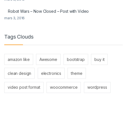
Robot Wars – Now Closed – Post with Video
mars 3, 2016
Tags Clouds
amazon like
Awesome
bootstrap
buy it
clean design
electronics
theme
video post format
woocommerce
wordpress