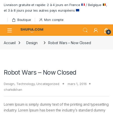
Passer à la navigation
Aller au contenu
Livraison gratuite et rapide: 2 à 4 jours en France
/ Belgique
,
et 3 à 8 jours pour les autres pays européens
Boutique
Mon compte
Open
0
Accueil
Design
Robot Wars – Now Closed
Robot Wars – Now Closed
Design
,
Technology
,
Uncategorized
mars 1, 2016
chahidkhan
Lorem Ipsum is simply dummy text of the printing and typesetting
industry. Lorem Ipsum has been the industry’s standard dummy