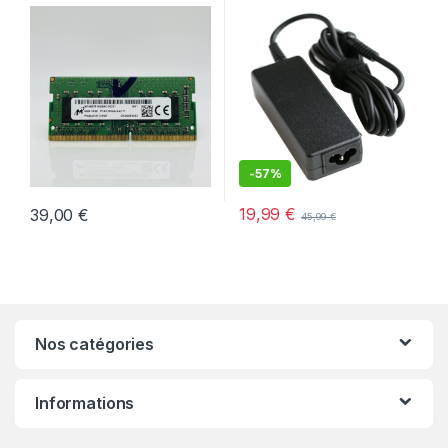
Micron – Pour PC Portable
4.5×3.0mm + Câble Secteur –
Neuf
-
57%
19,99
€
39,00
€
45,99
€
Nos catégories
Informations