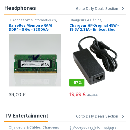
Headphones
Go to Daily Deals Section
3. Accessoires Informatiques
,
Chargeurs & Câbles
,
Déstockage
,
Offres spéciales
Déstockage
,
Promotions
Barrettes Mémoire RAM
Chargeur HP Original 45W –
DDR4 – 8 Go – 3200AA-
19.5V 2.31A – Embout Bleu
Micron – Pour PC Portable
4.5×3.0mm + Câble Secteur –
Neuf
-
57%
19,99
€
39,00
€
45,99
€
TV Entertainment
Go to Daily Deals Section
Chargeurs & Câbles
,
Chargeurs
3. Accessoires Informatiques
,