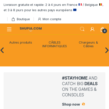
Passer à la navigation
Aller au contenu
Livraison gratuite et rapide: 2 à 4 jours en France
/ Belgique
,
et 3 à 8 jours pour les autres pays européens
Boutique
Mon compte
Open
0
Autres produits
CÂBLES
Chargeurs &
INFORMATIQUES
Câbles
#STAYHOME
AND
CATCH BIG
DEALS
ON THE GAMES &
CONSOLES
Shop now