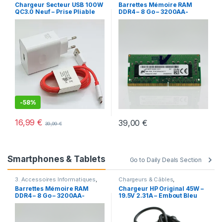
téléphone
Déstockage
,
Offres spéciales
Chargeur Secteur USB 100W
Barrettes Mémoire RAM
QC3.0 Neuf – Prise Pliable
DDR4 – 8 Go – 3200AA-
Micron – Pour PC Portable
-
58%
16,99
€
39,00
€
39,99
€
Smartphones & Tablets
Go to Daily Deals Section
3. Accessoires Informatiques
,
Chargeurs & Câbles
,
Déstockage
,
Offres spéciales
Déstockage
,
Promotions
Barrettes Mémoire RAM
Chargeur HP Original 45W –
DDR4 – 8 Go – 3200AA-
19.5V 2.31A – Embout Bleu
Micron – Pour PC Portable
4.5×3.0mm + Câble Secteur –
Neuf