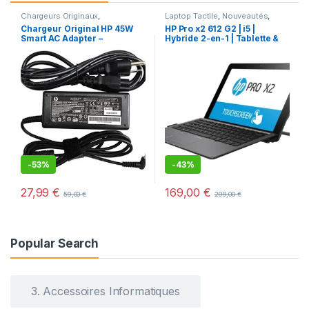
Chargeurs Originaux
,
Laptop Tactile
,
Nouveautés
,
CHARGEURS POUR
Offres spéciales
,
Ordinateurs
Chargeur Original HP 45W
HP Pro x2 612 G2 | i5 |
ORDINATEURS
HP
,
ORDINATEURS PORTABLES
,
Smart AC Adapter –
Hybride 2-en-1 | Tablette &
Ordinateurs portables
d’occasion
Adaptateur Secteur avec
PC 12″ – Reconditionné
Câble d’Alimentation
-
53%
-
43%
27,99
€
169,00
€
59,00
€
299,00
€
Popular Search
3. Accessoires Informatiques