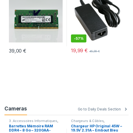
-
57%
19,99
€
39,00
€
45,99
€
Cameras
Go to Daily Deals Section
3. Accessoires Informatiques
,
Chargeurs & Câbles
,
Déstockage
,
Offres spéciales
Déstockage
,
Promotions
Barrettes Mémoire RAM
Chargeur HP Original 45W –
DDR4 – 8 Go – 3200AA-
19.5V 2.31A – Embout Bleu