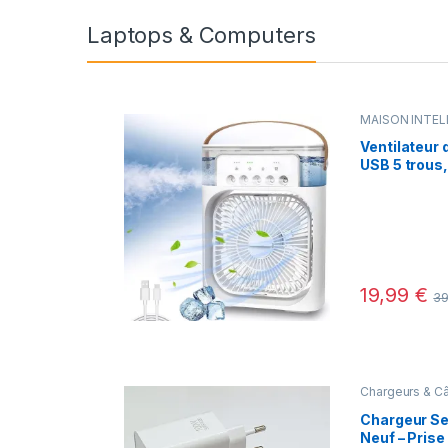
Laptops & Computers
MAISON INTEL
Nouveautés
Ventilateur 
USB 5 trous
d’eau, lumiè
ventilateur
19,99
€
3
Chargeurs & C
Chargeur S
Neuf – Prise