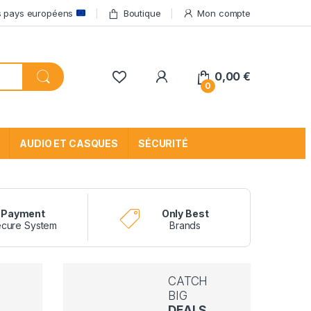
res pays européens
Boutique
Mon compte
My Account
0,00
€
0
AUDIO ET CASQUES
SÉCURITÉ
Payment
Only Best
cure System
Brands
CATCH
BIG
DEALS