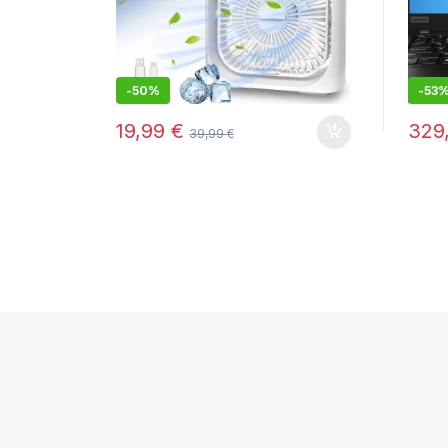
-
50%
-
53
19,99
€
329
39,99
€