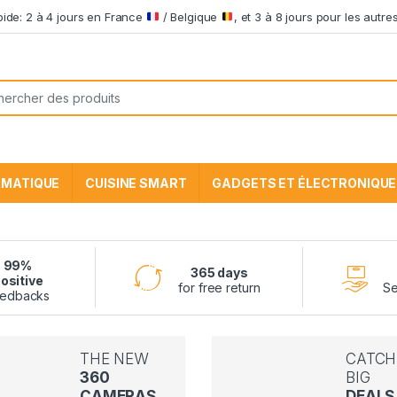
apide: 2 à 4 jours en France
/ Belgique
, et 3 à 8 jours pour les aut
he pour:
RMATIQUE
CUISINE SMART
GADGETS ET ÉLECTRONIQUE
99%
365 days
ositive
for free return
Se
edbacks
THE NEW
CATCH
360
BIG
CAMERAS
DEALS