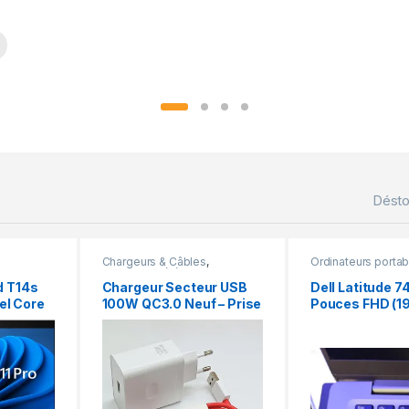
e
Dést
Chargeurs & Câbles
,
Ordinateurs portab
Chargeurs téléphone
d T14s
Chargeur Secteur USB
Dell Latitude 7
tel Core
100W QC3.0 Neuf – Prise
Pouces FHD (192
FHD (1920
Pliable
256 Go SSD, CA
AM,