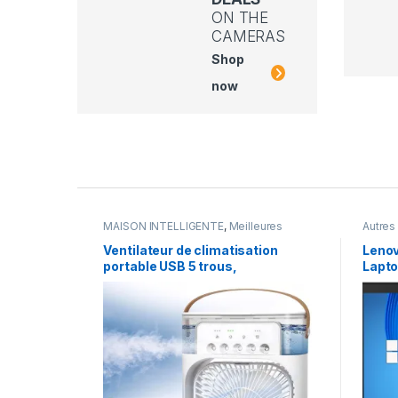
ON THE
CAMERAS
Shop
now
Produit Carrousel Onglets
MAISON INTELLIGENTE
,
Meilleures
Autres
ventes
,
Nouveautés
Ventilateur de climatisation
Lenov
portable USB 5 trous,
Lapto
humidificateur à brume d’eau,
FHD (
lumière LED nocturne,
512G
ventilateur de bureau 2026