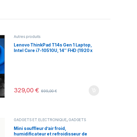
Autres produits
Lenovo ThinkPad T14s Gen 1 Laptop,
Intel Core i7-10510U, 14″ FHD (1920 x
1080), 16GB RAM, 512GB SSD
329,00
€
699,00
€
GADGETS ET ÉLECTRONIQUE
,
GADGETS
INNOVANTS (MINI PROJECTEURS, OBJETS
CONNECTÉS)
,
Meilleures ventes
,
Nouveautés
Mini souffleur d’air froid,
humidificateur et refroidisseur de