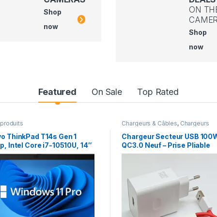
ON TH
Shop
CAME
now
Shop
now
Featured
On Sale
Top Rated
 produits
Chargeurs & Câbles
,
Chargeurs
téléphone
o ThinkPad T14s Gen 1
Chargeur Secteur USB 100
p, Intel Core i7-10510U, 14″
QC3.0 Neuf – Prise Pliable
1920 x 1080), 16GB RAM,
B SSD