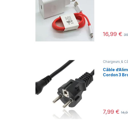
16,99
€
3
Chargeurs & C
Nouveautés
,
O
Câble d’Alim
Cordon 3 Br
Portable (De
et Écran
7,99
€
14,