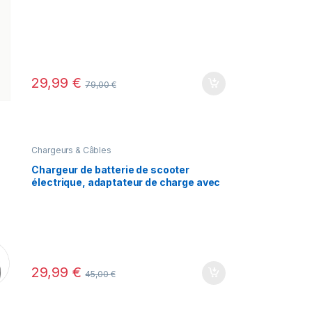
bureau, petit ventilateur froid sans
pales, avec batterie lithium
rechargeable de 1800 mAh, fonction de
pulvérisation.
29,99
€
79,00
€
Chargeurs & Câbles
Chargeur de batterie de scooter
électrique, adaptateur de charge avec
indicateur LED, remplacement pour
Xiaomi M365 Ninebot l’s ltS3, pipeline
42V
29,99
€
45,00
€