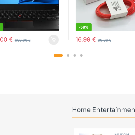
%
-
58%
,00
€
16,99
€
699,00
€
39,99
€
Home Entertainmen
MAISON