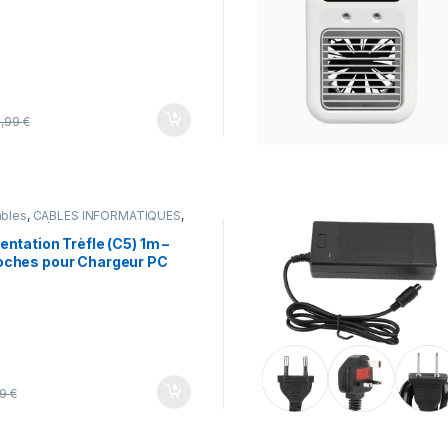
9,99
€
âbles
,
CÂBLES INFORMATIQUES
,
ffres spéciales
entation Trèfle (C5) 1m –
oches pour Chargeur PC
ll, HP, Lenovo, ASUS), TV
99
€