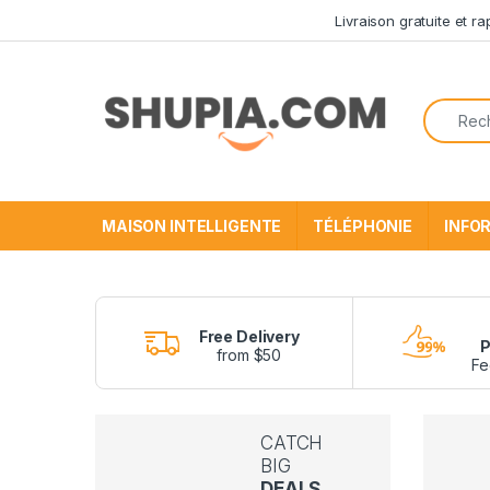
Passer à la navigation
Aller au contenu
Livraison gratuite et r
Recherc
MAISON INTELLIGENTE
TÉLÉPHONIE
INFO
Free Delivery
P
from $50
Fe
CATCH
BIG
DEALS