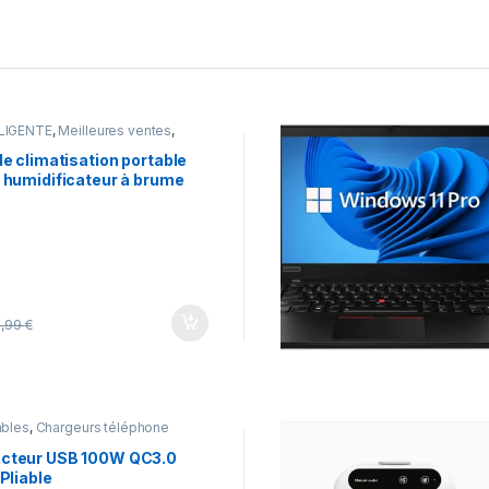
LIGENTE
,
Meilleures ventes
,
de climatisation portable
, humidificateur à brume
re LED nocturne,
 de bureau 2026
9,99
€
âbles
,
Chargeurs téléphone
ecteur USB 100W QC3.0
 Pliable