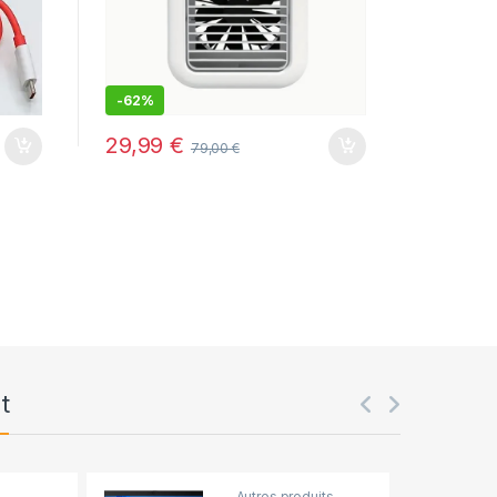
-
62%
-
47%
29,99
€
7,99
€
79,00
€
t
Autres produits