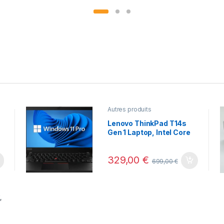
Autres produits
és
Lenovo ThinkPad T14s
Gen 1 Laptop, Intel Core
i7-10510U, 14″ FHD (1920
x 1080), 16GB RAM,
329,00
€
512GB SSD
699,00
€
E
,