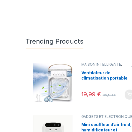
Trending Products
MAISON INTELLIGENTE
,
Meilleures ventes
,
Nouveaut
Ventilateur de
climatisation portable
USB 5 trous,
humidificateur à brume
19,99
€
d’eau, lumière LED
39,99
€
nocturne, ventilateur de
bureau 2026
GADGETS ET ÉLECTRONIQU
GADGETS INNOVANTS (MINI
PROJECTEURS, OBJETS
Mini souffleur d’air froid,
CONNECTÉS)
,
Meilleures
humidificateur et
ventes
,
Nouveautés