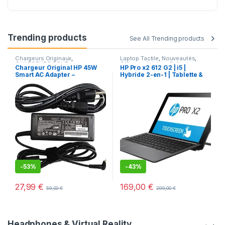
Trending products
See All Trending products
Chargeurs Originaux
,
Laptop Tactile
,
Nouveautés
,
CHARGEURS POUR
Offres spéciales
,
Ordinateurs
Chargeur Original HP 45W
HP Pro x2 612 G2 | i5 |
ORDINATEURS
HP
,
ORDINATEURS PORTABLES
,
Smart AC Adapter –
Hybride 2-en-1 | Tablette &
Ordinateurs portables
d’occasion
Adaptateur Secteur avec
PC 12″ – Reconditionné
Câble d’Alimentation
-
53%
-
43%
27,99
€
169,00
€
59,00
€
299,00
€
Headphones & Virtual Reality