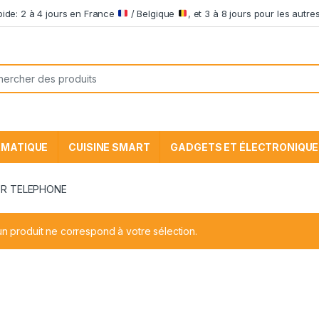
apide: 2 à 4 jours en France
/ Belgique
, et 3 à 8 jours pour les aut
he pour:
RMATIQUE
CUISINE SMART
GADGETS ET ÉLECTRONIQUE
UR TELEPHONE
n produit ne correspond à votre sélection.