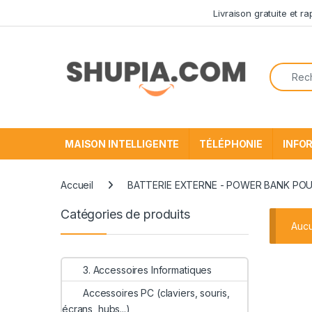
Passer à la navigation
Aller au contenu
Livraison gratuite et r
Recherc
MAISON INTELLIGENTE
TÉLÉPHONIE
INFO
Accueil
BATTERIE EXTERNE - POWER BANK PO
Catégories de produits
Aucu
3. Accessoires Informatiques
Accessoires PC (claviers, souris,
écrans, hubs...)