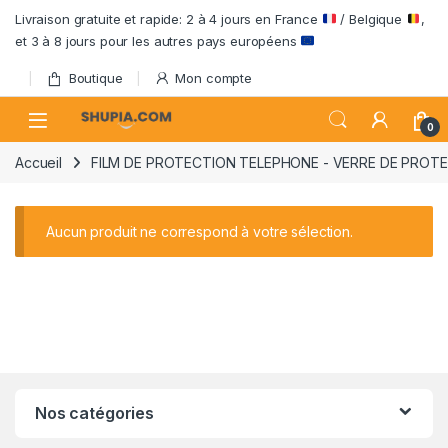
Passer à la navigation
Aller au contenu
Livraison gratuite et rapide: 2 à 4 jours en France
/ Belgique
,
et 3 à 8 jours pour les autres pays européens
Boutique
Mon compte
Open
0
Accueil
FILM DE PROTECTION TELEPHONE - VERRE DE PROTE
Aucun produit ne correspond à votre sélection.
Nos catégories