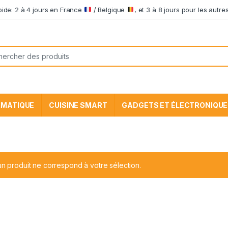
apide: 2 à 4 jours en France
/ Belgique
, et 3 à 8 jours pour les aut
he pour:
RMATIQUE
CUISINE SMART
GADGETS ET ÉLECTRONIQUE
n produit ne correspond à votre sélection.