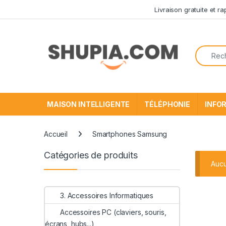
Passer à la navigation
Aller au contenu
Livraison gratuite et r
Recherc
MAISON INTELLIGENTE
TÉLÉPHONIE
INFO
Accueil
Smartphones Samsung
Catégories de produits
Aucu
3. Accessoires Informatiques
Accessoires PC (claviers, souris,
écrans, hubs...)